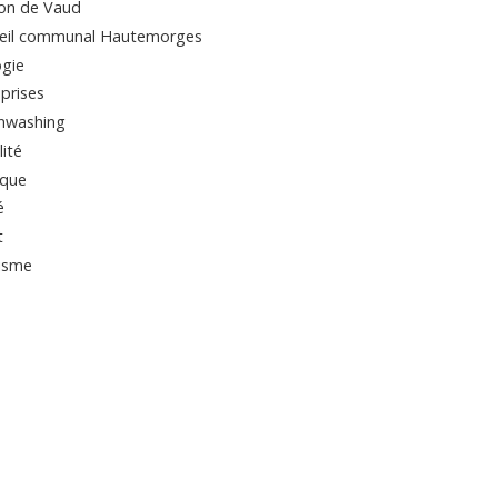
on de Vaud
eil communal Hautemorges
ogie
prises
nwashing
ité
ique
é
t
isme