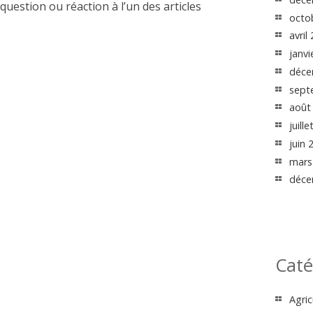
uestion ou réaction à l’un des articles
octo
avril
janvi
déce
sept
août
juill
juin 
mars
déce
Caté
Agric