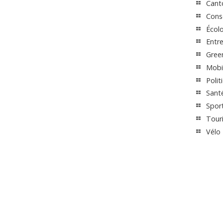
Cant
Cons
Écol
Entre
Gree
Mobil
Polit
Sant
Spor
Tour
Vélo