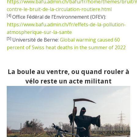
https://www.bafu.admin.ch/bafu/fr/home/themes/bruit/
contre-le-bruit-de-la-circulation-routiere.html
[4]
Office Fédéral de l’Environnement (OFEV):
https://www.bafu.admin.ch/fr/effets-de-la-pollution-
atmospherique-sur-la-sante
[5]
Université de Berne:
Global warming caused 60
percent of Swiss heat deaths in the summer of 2022
La boule au ventre, ou quand rouler à
vélo reste un acte militant